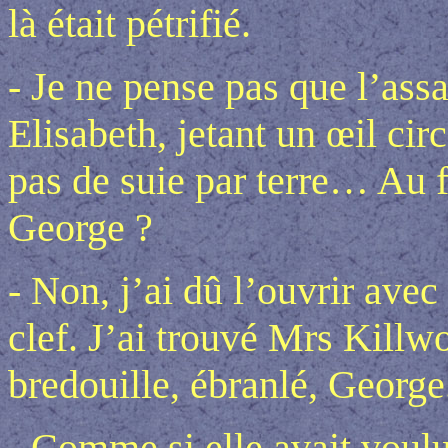
là était pétrifié.
- Je ne pense pas que l’ass
Elisabeth, jetant un œil circ
pas de suie par terre… Au fa
George ?
- Non, j’ai dû l’ouvrir avec
clef. J’ai trouvé Mrs Killwor
bredouille, ébranlé, George
- Comme si elle avait voulu