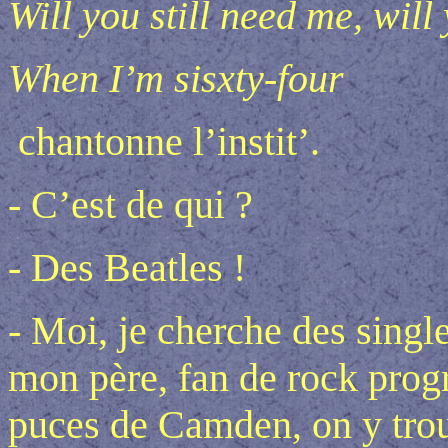
Will you still need me, will 
When I’m sisxty-four
chantonne l’instit’.
- C’est de qui ?
- Des Beatles !
- Moi, je cherche des single
mon père, fan de rock progr
puces de Camden, on y trou