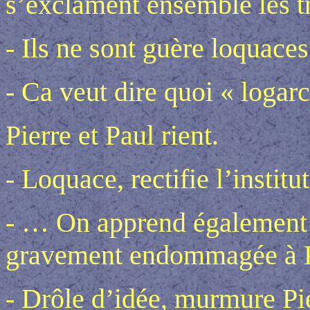
s’exclament ensemble les t
- Ils ne sont guère loquac
- Ca veut dire quoi « logar
Pierre et Paul rient.
- Loquace, rectifie l’institu
- … On apprend également q
gravement endommagée à K
- Drôle d’idée, murmure Pier