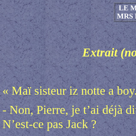
LE 
MRS
Extrait (n
« Maï sisteur iz notte a boy.
- Non, Pierre, je t’ai déjà di
N’est-ce pas Jack ?